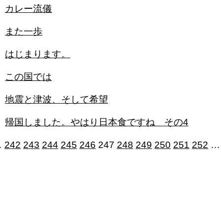
カレー流儀
また一歩
はじまります。
この国では
地震と津波、そして希望
帰国しました。やはり日本食ですね その4
…
242
243
244
245
246
247
248
249
250
251
252
…